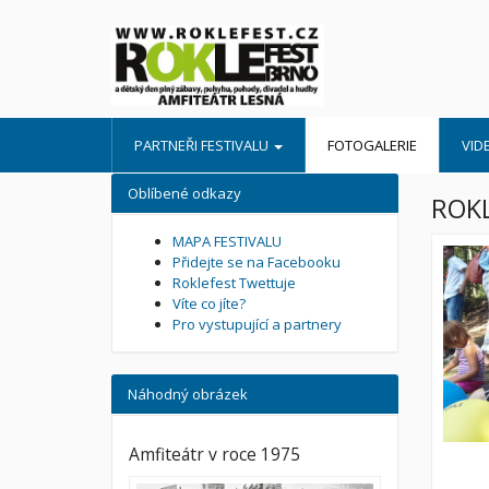
PARTNEŘI FESTIVALU
FOTOGALERIE
VID
Oblíbené odkazy
ROKL
MAPA FESTIVALU
Přidejte se na Facebooku
Roklefest Twettuje
Víte co jíte?
Pro vystupující a partnery
Náhodný obrázek
Amfiteátr v roce 1975