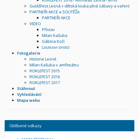
ROKLEFEST 2018 - Amfiteátr Lesná - Brno
GulášFest Lesná + dětská louka plná zábavy a vaření
PARTNEŘI AKCE a SOUTĚŽe
PARTNEŘI AKCE
VIDEO
Přístav
Milan Kašuba
Gábina Kočí
Louisovi sirotci
Fotogalerie
Historie Lesné
Milan Kašuba v amfiteátru
ROKLEFEST 2015
ROKLEFEST 2016
ROKLEFEST 2017
Stáhnout
Vyhledávání
Mapa webu
Oblíbené odkazy